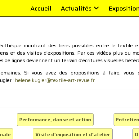
Accueil
Actualités
Expositio
thèque montrant des liens possibles entre le textile et 
tiens et des visites d’expositions. Par ces vidéos plus ou 
pes de lignes deviennent un terrain d’écritures visuelles hétér
 semaines. Si vous avez des propositions à faire, vous
ugler :
helene.kugler@textile-art-revue.fr
Performance, danse et action
Entretien
inale
Visite d'exposition et d'atelier
D