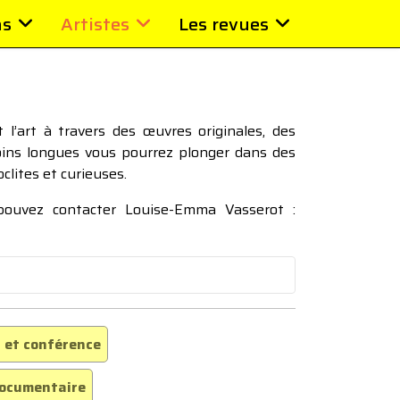
ns
Artistes
Les revues
l’art à travers des œuvres originales, des
moins longues vous pourrez plonger dans des
oclites et curieuses.
 pouvez contacter Louise-Emma Vasserot :
 et conférence
ocumentaire