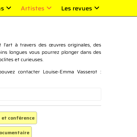
ns
Artistes
Les revues
l’art à travers des œuvres originales, des
moins longues vous pourrez plonger dans des
oclites et curieuses.
 pouvez contacter Louise-Emma Vasserot :
 et conférence
ocumentaire