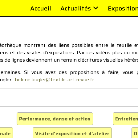
Accueil
Actualités
Expositio
thèque montrant des liens possibles entre le textile et 
tiens et des visites d’expositions. Par ces vidéos plus ou 
pes de lignes deviennent un terrain d’écritures visuelles hétér
 semaines. Si vous avez des propositions à faire, vous
ugler :
helene.kugler@textile-art-revue.fr
Performance, danse et action
Entretien
inale
Visite d'exposition et d'atelier
D