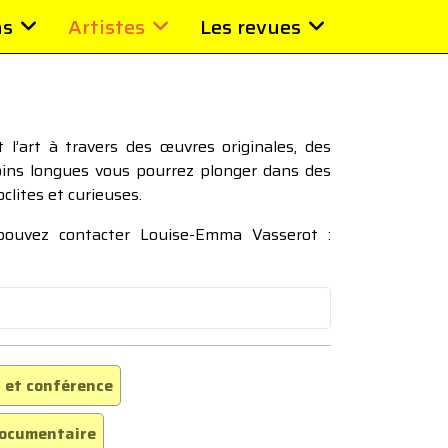
ns
Artistes
Les revues
l’art à travers des œuvres originales, des
moins longues vous pourrez plonger dans des
oclites et curieuses.
 pouvez contacter Louise-Emma Vasserot :
 et conférence
ocumentaire