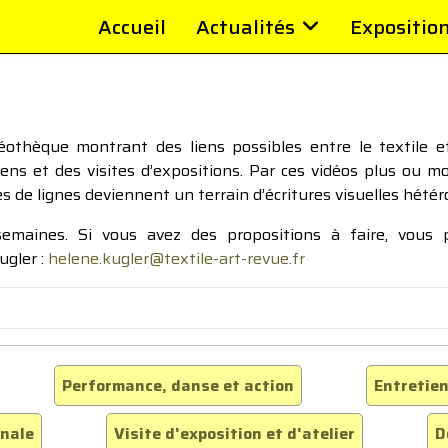
Accueil
Actualités
Expositio
thèque montrant des liens possibles entre le textile et 
tiens et des visites d’expositions. Par ces vidéos plus ou 
pes de lignes deviennent un terrain d’écritures visuelles hétér
 semaines. Si vous avez des propositions à faire, vous
ugler :
helene.kugler@textile-art-revue.fr
Performance, danse et action
Entretien
inale
Visite d'exposition et d'atelier
D