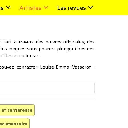
ns
Artistes
Les revues
l’art à travers des œuvres originales, des
moins longues vous pourrez plonger dans des
oclites et curieuses.
 pouvez contacter Louise-Emma Vasserot :
 et conférence
ocumentaire