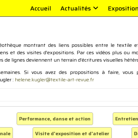
Accueil
Actualités
Expositio
thèque montrant des liens possibles entre le textile et 
tiens et des visites d’expositions. Par ces vidéos plus ou 
pes de lignes deviennent un terrain d’écritures visuelles hétér
 semaines. Si vous avez des propositions à faire, vous
ugler :
helene.kugler@textile-art-revue.fr
Performance, danse et action
Entretien
inale
Visite d'exposition et d'atelier
D