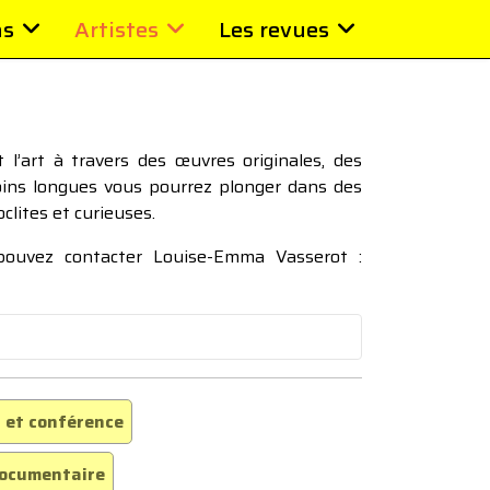
ns
Artistes
Les revues
l’art à travers des œuvres originales, des
moins longues vous pourrez plonger dans des
oclites et curieuses.
 pouvez contacter Louise-Emma Vasserot :
 et conférence
ocumentaire