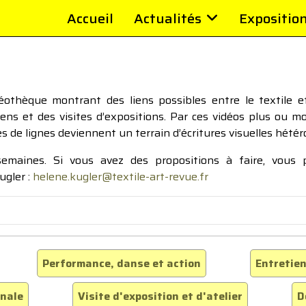
Accueil
Actualités
Expositio
thèque montrant des liens possibles entre le textile et 
tiens et des visites d’expositions. Par ces vidéos plus ou 
pes de lignes deviennent un terrain d’écritures visuelles hétér
 semaines. Si vous avez des propositions à faire, vous
ugler :
helene.kugler@textile-art-revue.fr
Performance, danse et action
Entretien
inale
Visite d'exposition et d'atelier
D