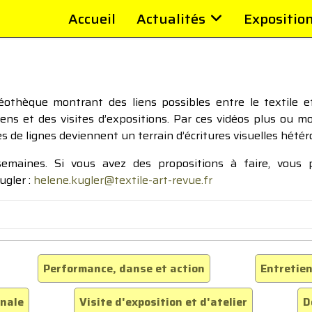
Accueil
Actualités
Expositio
thèque montrant des liens possibles entre le textile et 
tiens et des visites d’expositions. Par ces vidéos plus ou 
pes de lignes deviennent un terrain d’écritures visuelles hétér
 semaines. Si vous avez des propositions à faire, vous
ugler :
helene.kugler@textile-art-revue.fr
Performance, danse et action
Entretien
inale
Visite d'exposition et d'atelier
D