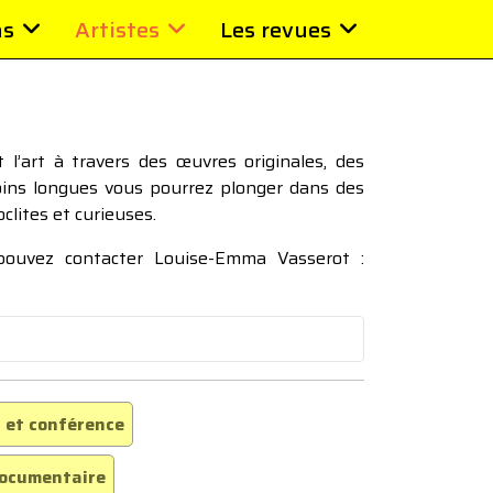
ns
Artistes
Les revues
l’art à travers des œuvres originales, des
moins longues vous pourrez plonger dans des
oclites et curieuses.
 pouvez contacter Louise-Emma Vasserot :
 et conférence
ocumentaire