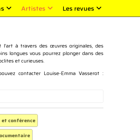
ns
Artistes
Les revues
l’art à travers des œuvres originales, des
moins longues vous pourrez plonger dans des
oclites et curieuses.
 pouvez contacter Louise-Emma Vasserot :
 et conférence
ocumentaire