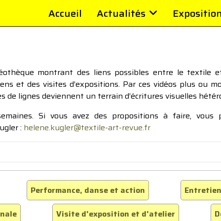
Accueil
Actualités
Expositio
thèque montrant des liens possibles entre le textile et 
tiens et des visites d’expositions. Par ces vidéos plus ou 
pes de lignes deviennent un terrain d’écritures visuelles hétér
 semaines. Si vous avez des propositions à faire, vous
ugler :
helene.kugler@textile-art-revue.fr
Performance, danse et action
Entretien
inale
Visite d'exposition et d'atelier
D