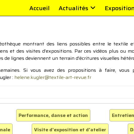
Accueil
Actualités
Expositio
thèque montrant des liens possibles entre le textile et 
tiens et des visites d’expositions. Par ces vidéos plus ou 
pes de lignes deviennent un terrain d’écritures visuelles hétér
 semaines. Si vous avez des propositions à faire, vous
ugler :
helene.kugler@textile-art-revue.fr
Performance, danse et action
Entretien
inale
Visite d'exposition et d'atelier
D