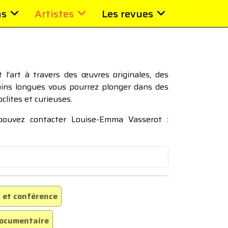
ns
Artistes
Les revues
l’art à travers des œuvres originales, des
moins longues vous pourrez plonger dans des
oclites et curieuses.
 pouvez contacter Louise-Emma Vasserot :
 et conférence
ocumentaire