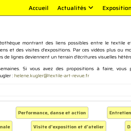
Accueil
Actualités
Expositio
thèque montrant des liens possibles entre le textile et 
tiens et des visites d’expositions. Par ces vidéos plus ou 
pes de lignes deviennent un terrain d’écritures visuelles hétér
 semaines. Si vous avez des propositions à faire, vous
ugler :
helene.kugler@textile-art-revue.fr
Performance, danse et action
Entretien
inale
Visite d'exposition et d'atelier
D