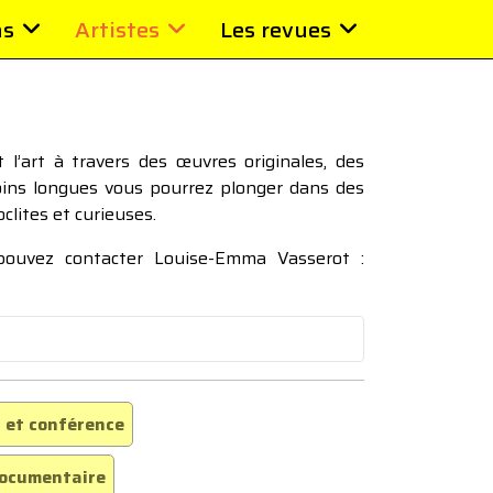
ns
Artistes
Les revues
l’art à travers des œuvres originales, des
moins longues vous pourrez plonger dans des
oclites et curieuses.
 pouvez contacter Louise-Emma Vasserot :
 et conférence
ocumentaire