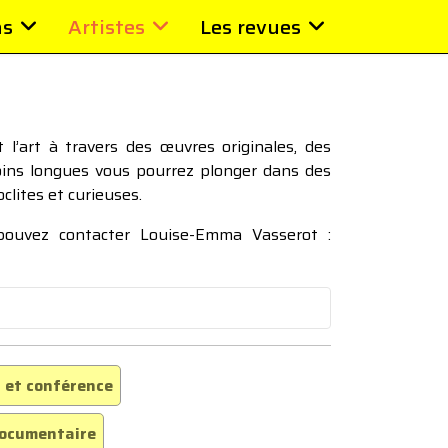
ns
Artistes
Les revues
l’art à travers des œuvres originales, des
moins longues vous pourrez plonger dans des
oclites et curieuses.
 pouvez contacter Louise-Emma Vasserot :
 et conférence
ocumentaire