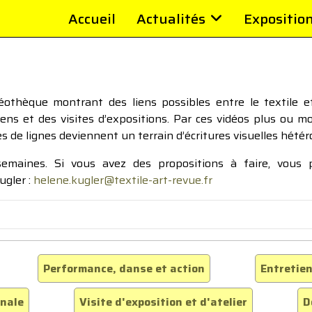
Accueil
Actualités
Expositio
thèque montrant des liens possibles entre le textile et 
tiens et des visites d’expositions. Par ces vidéos plus ou 
pes de lignes deviennent un terrain d’écritures visuelles hétér
 semaines. Si vous avez des propositions à faire, vous
ugler :
helene.kugler@textile-art-revue.fr
Performance, danse et action
Entretien
inale
Visite d'exposition et d'atelier
D