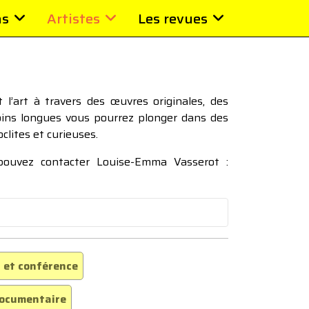
ns
Artistes
Les revues
l’art à travers des œuvres originales, des
moins longues vous pourrez plonger dans des
oclites et curieuses.
 pouvez contacter Louise-Emma Vasserot :
 et conférence
ocumentaire