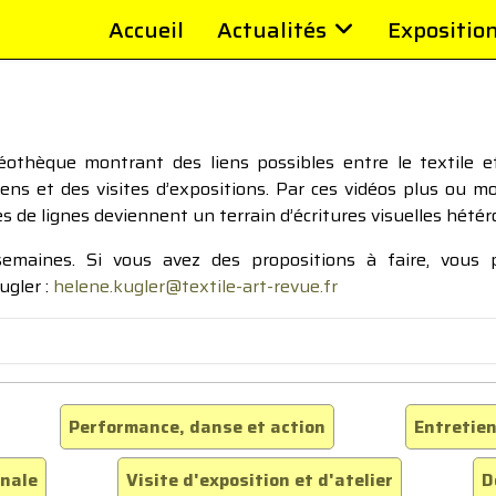
Accueil
Actualités
Expositio
thèque montrant des liens possibles entre le textile et 
tiens et des visites d’expositions. Par ces vidéos plus ou 
pes de lignes deviennent un terrain d’écritures visuelles hétér
 semaines. Si vous avez des propositions à faire, vous
ugler :
helene.kugler@textile-art-revue.fr
Performance, danse et action
Entretien
inale
Visite d'exposition et d'atelier
D