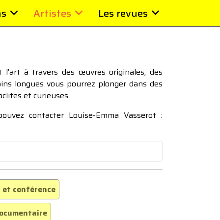
ns
Artistes
Les revues
l’art à travers des œuvres originales, des
moins longues vous pourrez plonger dans des
oclites et curieuses.
 pouvez contacter Louise-Emma Vasserot :
 et conférence
ocumentaire