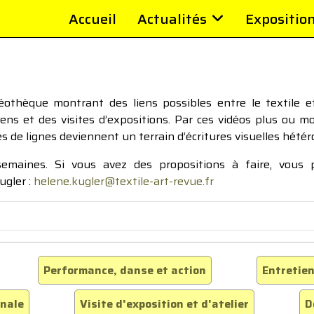
Accueil
Actualités
Expositio
thèque montrant des liens possibles entre le textile et 
tiens et des visites d’expositions. Par ces vidéos plus ou 
pes de lignes deviennent un terrain d’écritures visuelles hétér
 semaines. Si vous avez des propositions à faire, vous
ugler :
helene.kugler@textile-art-revue.fr
Performance, danse et action
Entretien
inale
Visite d'exposition et d'atelier
D