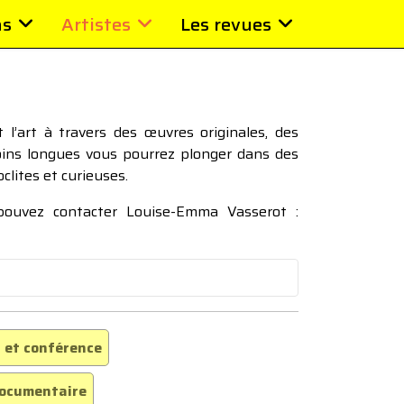
ns
Artistes
Les revues
l’art à travers des œuvres originales, des
moins longues vous pourrez plonger dans des
oclites et curieuses.
 pouvez contacter Louise-Emma Vasserot :
 et conférence
ocumentaire