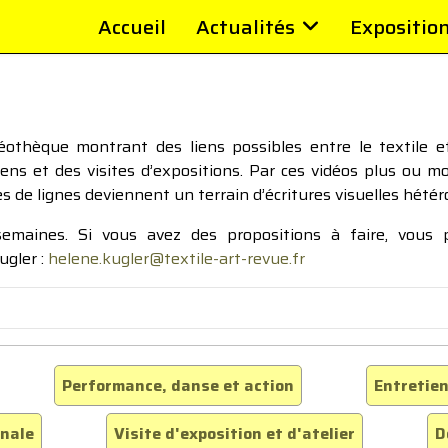
Accueil
Actualités
Expositio
thèque montrant des liens possibles entre le textile et 
tiens et des visites d’expositions. Par ces vidéos plus ou 
pes de lignes deviennent un terrain d’écritures visuelles hétér
 semaines. Si vous avez des propositions à faire, vous
ugler :
helene.kugler@textile-art-revue.fr
Performance, danse et action
Entretien
inale
Visite d'exposition et d'atelier
D