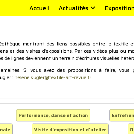
Accueil
Actualités
Expositio
thèque montrant des liens possibles entre le textile et 
tiens et des visites d’expositions. Par ces vidéos plus ou 
pes de lignes deviennent un terrain d’écritures visuelles hétér
 semaines. Si vous avez des propositions à faire, vous
ugler :
helene.kugler@textile-art-revue.fr
Performance, danse et action
Entretien
inale
Visite d'exposition et d'atelier
D