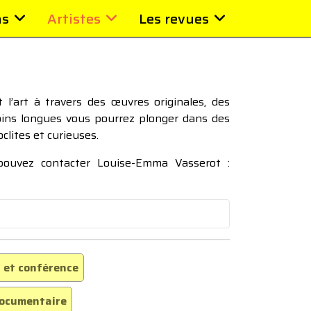
ns
Artistes
Les revues
l’art à travers des œuvres originales, des
moins longues vous pourrez plonger dans des
oclites et curieuses.
 pouvez contacter Louise-Emma Vasserot :
 et conférence
ocumentaire