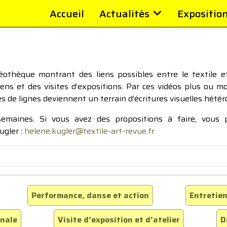
Accueil
Actualités
Expositio
thèque montrant des liens possibles entre le textile et 
tiens et des visites d’expositions. Par ces vidéos plus ou 
pes de lignes deviennent un terrain d’écritures visuelles hétér
 semaines. Si vous avez des propositions à faire, vous
ugler :
helene.kugler@textile-art-revue.fr
Performance, danse et action
Entretien
inale
Visite d'exposition et d'atelier
D