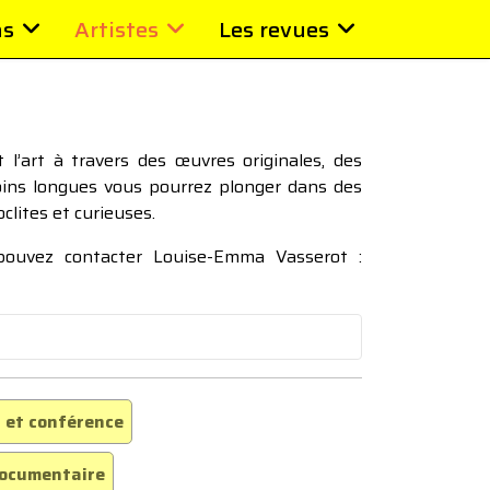
ns
Artistes
Les revues
l’art à travers des œuvres originales, des
moins longues vous pourrez plonger dans des
oclites et curieuses.
 pouvez contacter Louise-Emma Vasserot :
 et conférence
ocumentaire