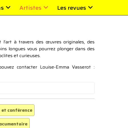
ns
Artistes
Les revues
l’art à travers des œuvres originales, des
moins longues vous pourrez plonger dans des
oclites et curieuses.
 pouvez contacter Louise-Emma Vasserot :
 et conférence
ocumentaire