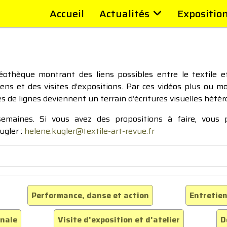
Accueil
Actualités
Expositio
thèque montrant des liens possibles entre le textile et 
tiens et des visites d’expositions. Par ces vidéos plus ou 
pes de lignes deviennent un terrain d’écritures visuelles hétér
 semaines. Si vous avez des propositions à faire, vous
ugler :
helene.kugler@textile-art-revue.fr
Performance, danse et action
Entretien
inale
Visite d'exposition et d'atelier
D