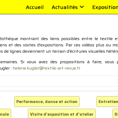
Accueil
Actualités
Expositio
thèque montrant des liens possibles entre le textile et 
tiens et des visites d’expositions. Par ces vidéos plus ou 
pes de lignes deviennent un terrain d’écritures visuelles hétér
 semaines. Si vous avez des propositions à faire, vous
ugler :
helene.kugler@textile-art-revue.fr
Performance, danse et action
Entretien
inale
Visite d'exposition et d'atelier
D