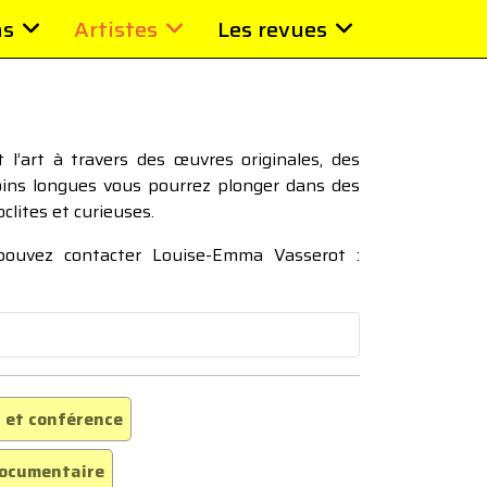
ns
Artistes
Les revues
l’art à travers des œuvres originales, des
moins longues vous pourrez plonger dans des
oclites et curieuses.
 pouvez contacter Louise-Emma Vasserot :
 et conférence
ocumentaire