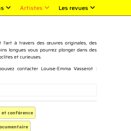
ns
Artistes
Les revues
l’art à travers des œuvres originales, des
moins longues vous pourrez plonger dans des
oclites et curieuses.
 pouvez contacter Louise-Emma Vasserot :
 et conférence
ocumentaire