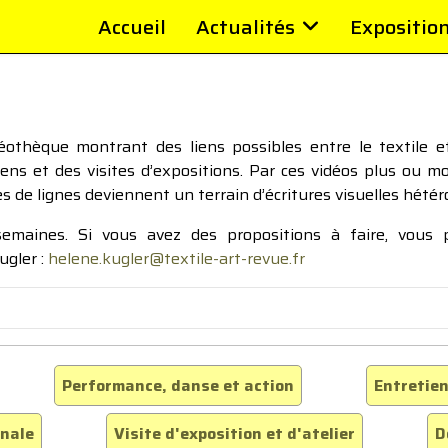
Accueil
Actualités
Expositio
thèque montrant des liens possibles entre le textile et 
tiens et des visites d’expositions. Par ces vidéos plus ou 
pes de lignes deviennent un terrain d’écritures visuelles hétér
 semaines. Si vous avez des propositions à faire, vous
ugler :
helene.kugler@textile-art-revue.fr
Performance, danse et action
Entretien
inale
Visite d'exposition et d'atelier
D