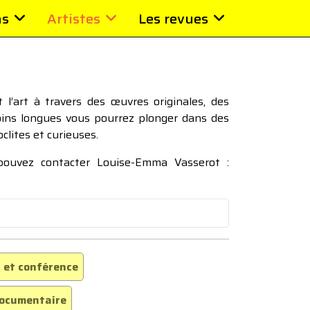
ns
Artistes
Les revues
l’art à travers des œuvres originales, des
moins longues vous pourrez plonger dans des
oclites et curieuses.
 pouvez contacter Louise-Emma Vasserot :
 et conférence
ocumentaire