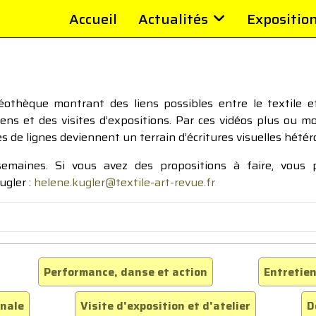
Accueil
Actualités
Expositio
thèque montrant des liens possibles entre le textile et 
tiens et des visites d’expositions. Par ces vidéos plus ou 
pes de lignes deviennent un terrain d’écritures visuelles hétér
 semaines. Si vous avez des propositions à faire, vous
ugler :
helene.kugler@textile-art-revue.fr
Performance, danse et action
Entretien
inale
Visite d'exposition et d'atelier
D