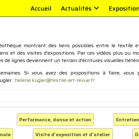
Accueil
Actualités
Expositio
thèque montrant des liens possibles entre le textile et 
tiens et des visites d’expositions. Par ces vidéos plus ou 
pes de lignes deviennent un terrain d’écritures visuelles hétér
 semaines. Si vous avez des propositions à faire, vous
ugler :
helene.kugler@textile-art-revue.fr
Performance, danse et action
Entretien
inale
Visite d'exposition et d'atelier
D