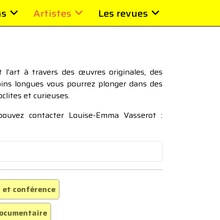
ns
Artistes
Les revues
l’art à travers des œuvres originales, des
moins longues vous pourrez plonger dans des
oclites et curieuses.
 pouvez contacter Louise-Emma Vasserot :
 et conférence
ocumentaire