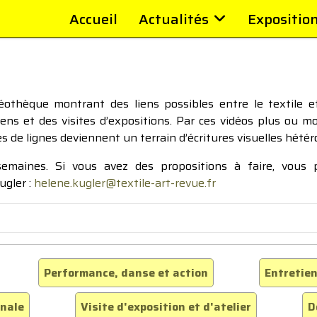
Accueil
Actualités
Expositio
thèque montrant des liens possibles entre le textile et 
tiens et des visites d’expositions. Par ces vidéos plus ou 
pes de lignes deviennent un terrain d’écritures visuelles hétér
 semaines. Si vous avez des propositions à faire, vous
ugler :
helene.kugler@textile-art-revue.fr
Performance, danse et action
Entretien
inale
Visite d'exposition et d'atelier
D