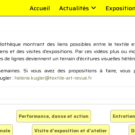
Accueil
Actualités
Expositio
thèque montrant des liens possibles entre le textile et 
tiens et des visites d’expositions. Par ces vidéos plus ou 
pes de lignes deviennent un terrain d’écritures visuelles hétér
 semaines. Si vous avez des propositions à faire, vous
ugler :
helene.kugler@textile-art-revue.fr
Performance, danse et action
Entretien
inale
Visite d'exposition et d'atelier
D