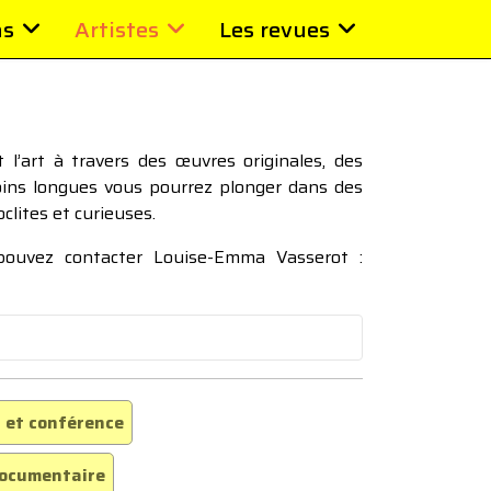
ns
Artistes
Les revues
l’art à travers des œuvres originales, des
moins longues vous pourrez plonger dans des
oclites et curieuses.
 pouvez contacter Louise-Emma Vasserot :
 et conférence
ocumentaire