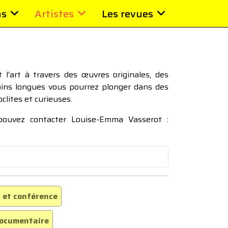
ns
Artistes
Les revues
l’art à travers des œuvres originales, des
moins longues vous pourrez plonger dans des
oclites et curieuses.
 pouvez contacter Louise-Emma Vasserot :
 et conférence
ocumentaire