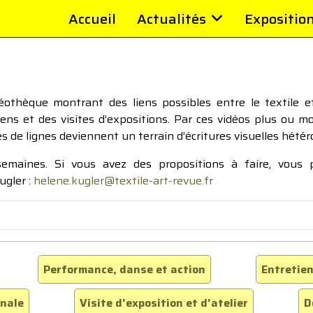
Accueil
Actualités
Expositio
thèque montrant des liens possibles entre le textile et 
tiens et des visites d’expositions. Par ces vidéos plus ou 
pes de lignes deviennent un terrain d’écritures visuelles hétér
 semaines. Si vous avez des propositions à faire, vous
ugler :
helene.kugler@textile-art-revue.fr
Performance, danse et action
Entretien
inale
Visite d'exposition et d'atelier
D