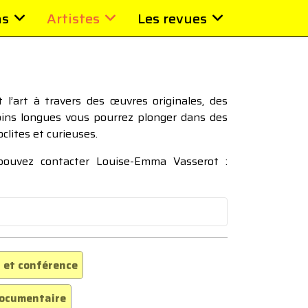
ns
Artistes
Les revues
l’art à travers des œuvres originales, des
moins longues vous pourrez plonger dans des
oclites et curieuses.
 pouvez contacter Louise-Emma Vasserot :
 et conférence
ocumentaire