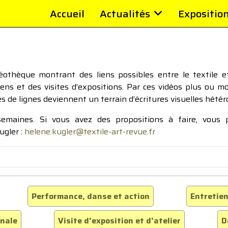
Accueil
Actualités
Expositio
thèque montrant des liens possibles entre le textile et 
tiens et des visites d’expositions. Par ces vidéos plus ou 
pes de lignes deviennent un terrain d’écritures visuelles hétér
 semaines. Si vous avez des propositions à faire, vous
ugler :
helene.kugler@textile-art-revue.fr
Performance, danse et action
Entretien
inale
Visite d'exposition et d'atelier
D