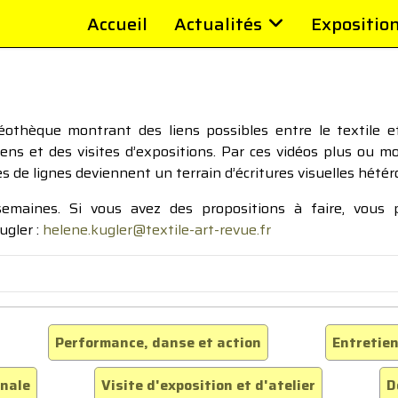
Accueil
Actualités
Expositio
thèque montrant des liens possibles entre le textile et 
tiens et des visites d’expositions. Par ces vidéos plus ou 
pes de lignes deviennent un terrain d’écritures visuelles hétér
 semaines. Si vous avez des propositions à faire, vous
ugler :
helene.kugler@textile-art-revue.fr
Performance, danse et action
Entretien
inale
Visite d'exposition et d'atelier
D