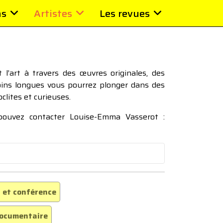
ns
Artistes
Les revues
l’art à travers des œuvres originales, des
moins longues vous pourrez plonger dans des
oclites et curieuses.
 pouvez contacter Louise-Emma Vasserot :
 et conférence
ocumentaire