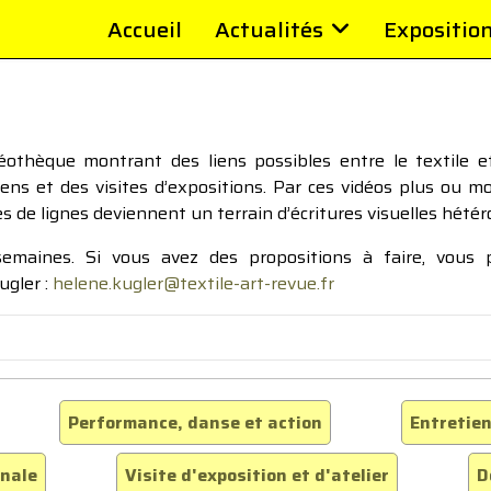
Accueil
Actualités
Expositio
thèque montrant des liens possibles entre le textile et 
tiens et des visites d’expositions. Par ces vidéos plus ou 
pes de lignes deviennent un terrain d’écritures visuelles hétér
 semaines. Si vous avez des propositions à faire, vous
ugler :
helene.kugler@textile-art-revue.fr
Performance, danse et action
Entretien
inale
Visite d'exposition et d'atelier
D