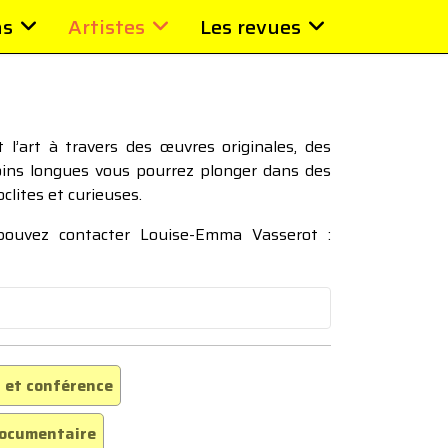
ns
Artistes
Les revues
l’art à travers des œuvres originales, des
moins longues vous pourrez plonger dans des
oclites et curieuses.
 pouvez contacter Louise-Emma Vasserot :
 et conférence
ocumentaire