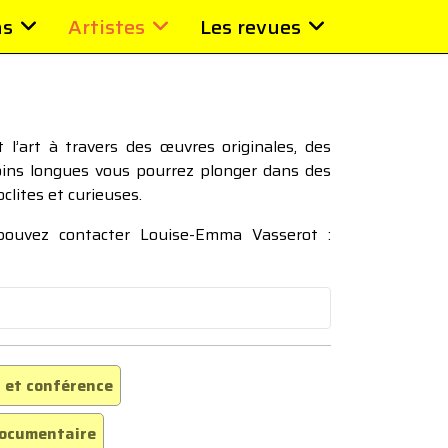
ns
Artistes
Les revues
l’art à travers des œuvres originales, des
moins longues vous pourrez plonger dans des
oclites et curieuses.
 pouvez contacter Louise-Emma Vasserot :
 et conférence
ocumentaire