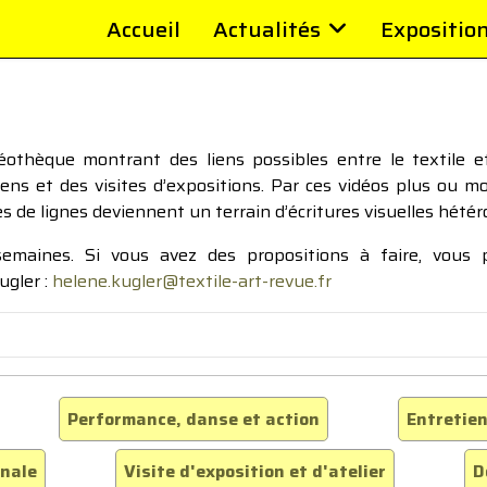
Accueil
Actualités
Expositio
thèque montrant des liens possibles entre le textile et 
tiens et des visites d’expositions. Par ces vidéos plus ou 
pes de lignes deviennent un terrain d’écritures visuelles hétér
 semaines. Si vous avez des propositions à faire, vous
ugler :
helene.kugler@textile-art-revue.fr
Performance, danse et action
Entretien
inale
Visite d'exposition et d'atelier
D