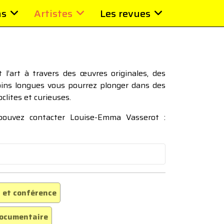
ns
Artistes
Les revues
l’art à travers des œuvres originales, des
moins longues vous pourrez plonger dans des
oclites et curieuses.
 pouvez contacter Louise-Emma Vasserot :
 et conférence
ocumentaire