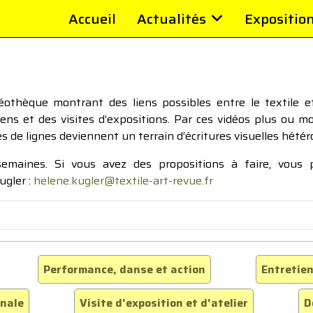
Accueil
Actualités
Expositio
thèque montrant des liens possibles entre le textile et 
tiens et des visites d’expositions. Par ces vidéos plus ou 
pes de lignes deviennent un terrain d’écritures visuelles hétér
 semaines. Si vous avez des propositions à faire, vous
ugler :
helene.kugler@textile-art-revue.fr
Performance, danse et action
Entretien
inale
Visite d'exposition et d'atelier
D