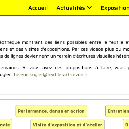
Accueil
Actualités
Expositio
thèque montrant des liens possibles entre le textile et 
tiens et des visites d’expositions. Par ces vidéos plus ou 
pes de lignes deviennent un terrain d’écritures visuelles hétér
 semaines. Si vous avez des propositions à faire, vous
ugler :
helene.kugler@textile-art-revue.fr
Performance, danse et action
Entretien
inale
Visite d'exposition et d'atelier
D