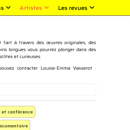
ns
Artistes
Les revues
l’art à travers des œuvres originales, des
moins longues vous pourrez plonger dans des
oclites et curieuses.
 pouvez contacter Louise-Emma Vasserot :
 et conférence
ocumentaire