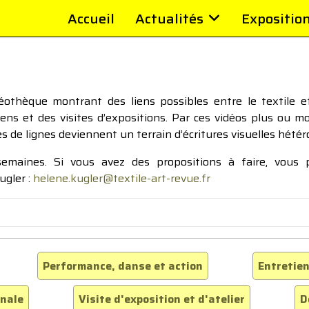
Accueil
Actualités
Expositio
thèque montrant des liens possibles entre le textile et 
tiens et des visites d’expositions. Par ces vidéos plus ou 
pes de lignes deviennent un terrain d’écritures visuelles hétér
 semaines. Si vous avez des propositions à faire, vous
ugler :
helene.kugler@textile-art-revue.fr
Performance, danse et action
Entretien
inale
Visite d'exposition et d'atelier
D