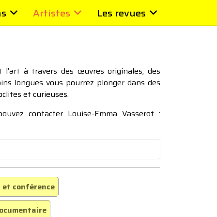
ns
Artistes
Les revues
l’art à travers des œuvres originales, des
moins longues vous pourrez plonger dans des
oclites et curieuses.
 pouvez contacter Louise-Emma Vasserot :
 et conférence
ocumentaire