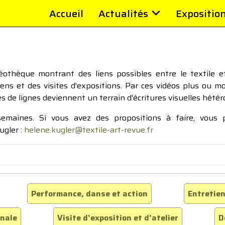
Accueil
Actualités
Expositio
thèque montrant des liens possibles entre le textile et 
tiens et des visites d’expositions. Par ces vidéos plus ou 
pes de lignes deviennent un terrain d’écritures visuelles hétér
 semaines. Si vous avez des propositions à faire, vous
ugler :
helene.kugler@textile-art-revue.fr
Performance, danse et action
Entretien
inale
Visite d'exposition et d'atelier
D