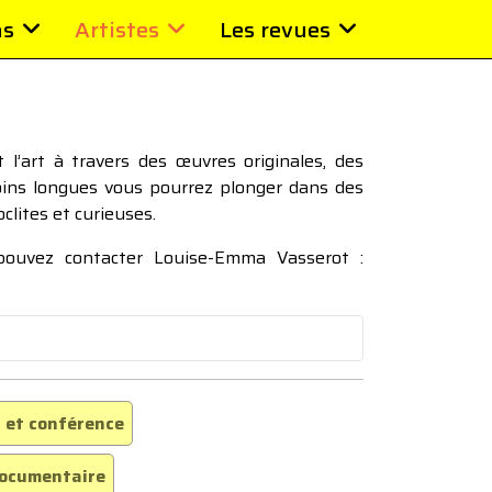
ns
Artistes
Les revues
l’art à travers des œuvres originales, des
moins longues vous pourrez plonger dans des
oclites et curieuses.
 pouvez contacter Louise-Emma Vasserot :
 et conférence
ocumentaire