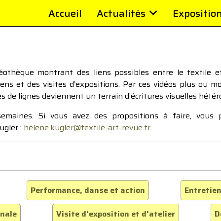
Accueil
Actualités
Expositio
thèque montrant des liens possibles entre le textile et 
tiens et des visites d’expositions. Par ces vidéos plus ou 
pes de lignes deviennent un terrain d’écritures visuelles hétér
 semaines. Si vous avez des propositions à faire, vous
ugler :
helene.kugler@textile-art-revue.fr
Performance, danse et action
Entretien
inale
Visite d'exposition et d'atelier
D