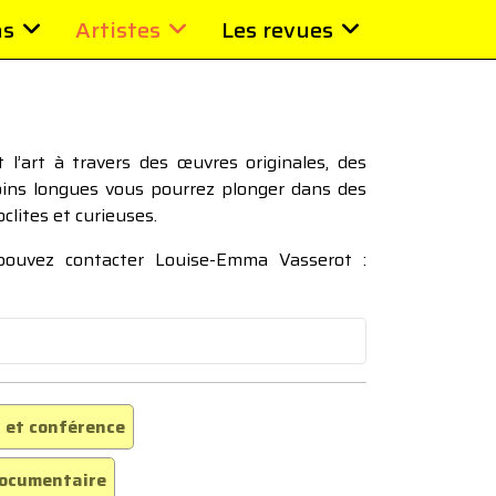
ns
Artistes
Les revues
l’art à travers des œuvres originales, des
moins longues vous pourrez plonger dans des
oclites et curieuses.
 pouvez contacter Louise-Emma Vasserot :
 et conférence
ocumentaire