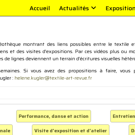
Accueil
Actualités
Expositio
thèque montrant des liens possibles entre le textile et 
tiens et des visites d’expositions. Par ces vidéos plus ou 
pes de lignes deviennent un terrain d’écritures visuelles hétér
 semaines. Si vous avez des propositions à faire, vous
ugler :
helene.kugler@textile-art-revue.fr
Performance, danse et action
Entretien
inale
Visite d'exposition et d'atelier
D