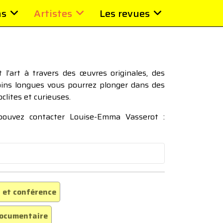
ns
Artistes
Les revues
l’art à travers des œuvres originales, des
moins longues vous pourrez plonger dans des
oclites et curieuses.
 pouvez contacter Louise-Emma Vasserot :
 et conférence
ocumentaire