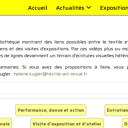
Accueil
Actualités
Expositio
thèque montrant des liens possibles entre le textile et 
tiens et des visites d’expositions. Par ces vidéos plus ou 
pes de lignes deviennent un terrain d’écritures visuelles hétér
 semaines. Si vous avez des propositions à faire, vous
ugler :
helene.kugler@textile-art-revue.fr
Performance, danse et action
Entretien
inale
Visite d'exposition et d'atelier
D