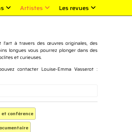
ns
Artistes
Les revues
l’art à travers des œuvres originales, des
moins longues vous pourrez plonger dans des
oclites et curieuses.
 pouvez contacter Louise-Emma Vasserot :
 et conférence
ocumentaire