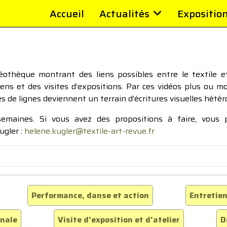
Accueil
Actualités
Expositio
thèque montrant des liens possibles entre le textile et 
tiens et des visites d’expositions. Par ces vidéos plus ou 
pes de lignes deviennent un terrain d’écritures visuelles hétér
 semaines. Si vous avez des propositions à faire, vous
ugler :
helene.kugler@textile-art-revue.fr
Performance, danse et action
Entretien
inale
Visite d'exposition et d'atelier
D