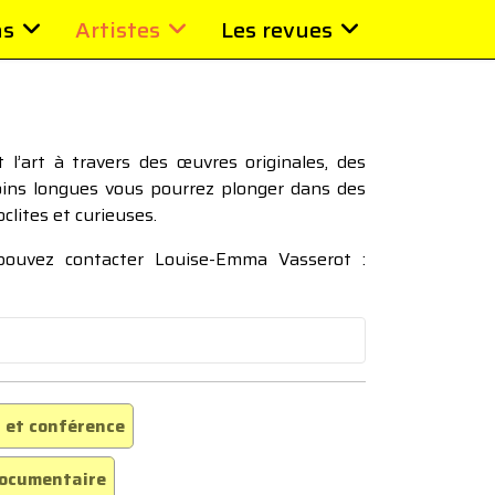
ns
Artistes
Les revues
l’art à travers des œuvres originales, des
moins longues vous pourrez plonger dans des
oclites et curieuses.
 pouvez contacter Louise-Emma Vasserot :
 et conférence
ocumentaire