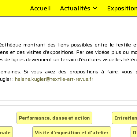
Accueil
Actualités
Expositio
thèque montrant des liens possibles entre le textile et 
tiens et des visites d’expositions. Par ces vidéos plus ou 
pes de lignes deviennent un terrain d’écritures visuelles hétér
 semaines. Si vous avez des propositions à faire, vous
ugler :
helene.kugler@textile-art-revue.fr
Performance, danse et action
Entretien
inale
Visite d'exposition et d'atelier
D