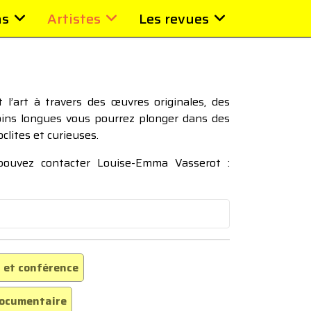
ns
Artistes
Les revues
l’art à travers des œuvres originales, des
moins longues vous pourrez plonger dans des
oclites et curieuses.
 pouvez contacter Louise-Emma Vasserot :
 et conférence
ocumentaire