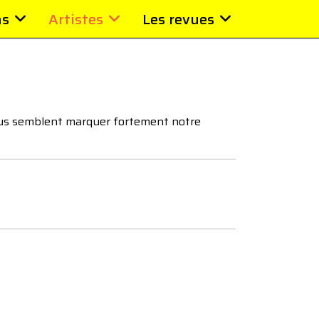
ns
Artistes
Les revues
 nous semblent marquer fortement notre