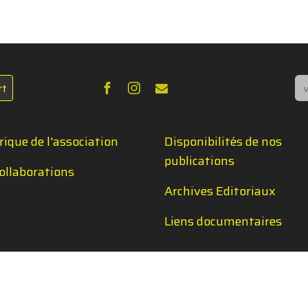
Re
rt
rique de l'association
Disponibilités de nos
publications
ollaborations
Archives Editoriaux
Liens documentaires