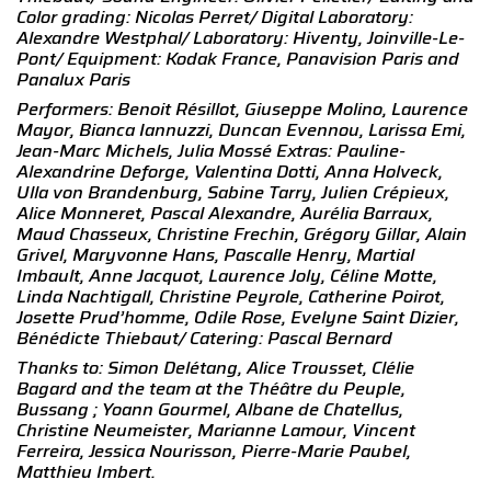
Color grading: Nicolas Perret/ Digital
Laboratory:
Alexandre Westphal/ Laboratory: Hiventy, Joinville-Le-
Pont/ Equipment: Kodak France, Panavision Paris and
Panalux Paris
Performers: Benoit Résillot, Giuseppe Molino, Laurence
Mayor, Bianca Iannuzzi, Duncan Evennou, Larissa Emi,
Jean-Marc Michels, Julia Mossé
Extras: Pauline-
Alexandrine Deforge, Valentina Dotti, Anna Holveck,
Ulla von Brandenburg, Sabine Tarry, Julien Crépieux,
Alice Monneret,
Pascal Alexandre, Aurélia Barraux,
Maud Chasseux, Christine Frechin, Grégory Gillar, Alain
Grivel, Maryvonne Hans, Pascalle Henry, Martial
Imbault, Anne Jacquot, Laurence Joly, Céline Motte,
Linda Nachtigall, Christine Peyrole, Catherine Poirot,
Josette Prud’homme, Odile Rose,
Evelyne Saint Dizier,
Bénédicte Thiebaut/ Catering: Pascal Bernard
Thanks to: Simon Delétang, Alice Trousset, Clélie
Bagard and the team at the Théâtre du Peuple,
Bussang ; Yoann Gourmel, Albane de
Chatellus,
Christine Neumeister, Marianne Lamour, Vincent
Ferreira, Jessica Nourisson, Pierre-Marie Paubel,
Matthieu Imbert.