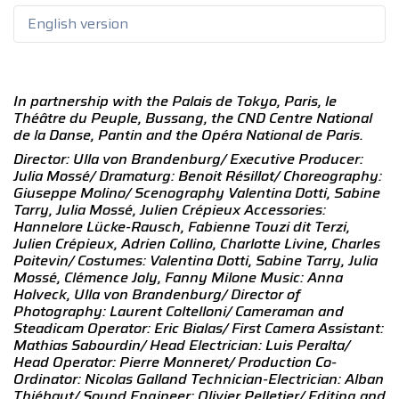
English version
In partnership with the Palais de Tokyo, Paris, le
Théâtre du Peuple, Bussang, the CND Centre National
de la Danse, Pantin and the Opéra
National de Paris.
Director: Ulla von Brandenburg/ Executive Producer:
Julia Mossé/ Dramaturg: Benoit Résillot/ Choreography:
Giuseppe Molino/ Scenography
Valentina Dotti, Sabine
Tarry, Julia Mossé, Julien Crépieux Accessories:
Hannelore Lücke-Rausch, Fabienne Touzi dit Terzi,
Julien Crépieux,
Adrien Collino, Charlotte Livine, Charles
Poitevin/ Costumes: Valentina Dotti, Sabine Tarry, Julia
Mossé, Clémence Joly, Fanny Milone Music:
Anna
Holveck, Ulla von Brandenburg/ Director of
Photography: Laurent Coltelloni/ Cameraman and
Steadicam Operator: Eric Bialas/ First
Camera Assistant:
Mathias Sabourdin/ Head Electrician: Luis Peralta/
Head Operator: Pierre Monneret/ Production Co-
Ordinator: Nicolas
Galland Technician-Electrician: Alban
Thiébaut/ Sound Engineer: Olivier Pelletier/ Editing and