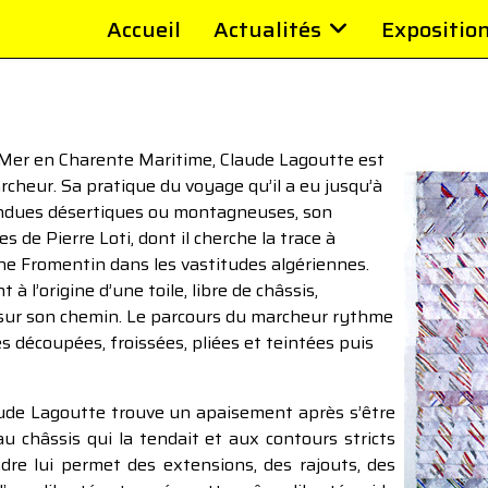
Accueil
Actualités
Expositio
-Mer en Charente Maritime, Claude Lagoutte est
rcheur. Sa pratique du voyage qu’il a eu jusqu’à
tendues désertiques ou montagneuses, son
es de Pierre Loti, dont il cherche la trace à
ène Fromentin dans les vastitudes algériennes.
 l’origine d’une toile, libre de châssis,
 sur son chemin. Le parcours du marcheur rythme
s découpées, froissées, pliées et teintées puis
aude Lagoutte trouve un apaisement après s’être
 au châssis qui la tendait et aux contours stricts
cadre lui permet des extensions, des rajouts, des