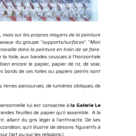
s, mais sur les propres moyens de la peinture
travaux du groupe “
supports/surfaces
“. “
Mon
availle dans la peinture en train de se faire.
e la toile, aux bandes cousues à l’horizontale
en encore le papier, papier de riz, de soie,
s bords de ces toiles ou papiers peints sont
s terres parcourues, de lumières obliques, de
personnelle lui est consacrée à
la Galerie Le
randes feuilles de papier qu’il assemble. A la
t, allant du gris léger à l’anthracite. De ses
rdéon, qu’il illustre de dessins figuratifs à
 l’art ou sur les religions.).