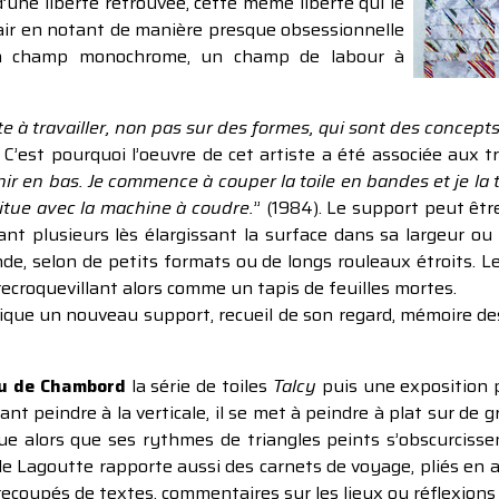
d’une liberté retrouvée, cette même liberté qui le
’air en notant de manière presque obsessionnelle
un champ monochrome, un champ de labour à
te à travailler, non pas sur des formes, qui sont des concept
C’est pourquoi l’oeuvre de cet artiste a été associée aux 
ir en bas. Je commence à couper la toile en bandes et je la tr
stitue avec la machine à coudre.
” (1984). Le support peut êtr
t plusieurs lès élargissant la surface dans sa largeur ou bi
de, selon de petits formats ou de longs rouleaux étroits. Le
 recroquevillant alors comme un tapis de feuilles mortes.
rique un nouveau support, recueil de son regard, mémoire de
u de Chambord
la série de toiles
Talcy
puis une exposition 
nt peindre à la verticale, il se met à peindre à plat sur de g
ndue alors que ses rythmes de triangles peints s’obscurcissen
 Lagoutte rapporte aussi des carnets de voyage, pliés en acco
recoupés de textes, commentaires sur les lieux ou réflexions sur