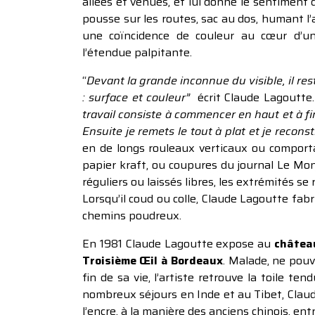
allées et venues, et lui donne le sentiment 
pousse sur les routes, sac au dos, humant l
une coïncidence de couleur au cœur d’
l’étendue palpitante.
“
Devant la grande inconnue du visible, il res
: surface et couleur”
écrit Claude Lagoutte. 
travail consiste à commencer en haut et à fin
Ensuite je remets le tout à plat et je recon
en de longs rouleaux verticaux ou comportan
papier kraft, ou coupures du journal Le Mon
réguliers ou laissés libres, les extrémités se
Lorsqu’il coud ou colle, Claude Lagoutte fab
chemins poudreux.
En 1981 Claude Lagoutte expose au
châtea
Troisième Œil à Bordeaux
. Malade, ne pouva
fin de sa vie, l’artiste retrouve la toile te
nombreux séjours en Inde et au Tibet, Claude
l’encre, à la manière des anciens chinois, ent