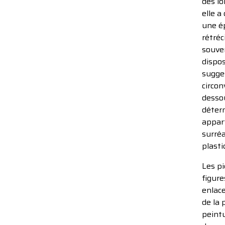
des lo
elle a
une ép
rétréc
souven
dispos
sugges
circon
dessou
déterm
appart
surréa
plasti
Les pi
figure
enlac
de la 
peintu