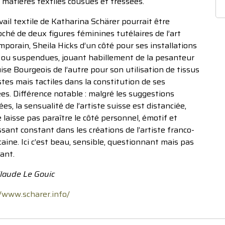
 matières textiles cousues et tressées.
vail textile de Katharina Schärer pourrait être
ché de deux figures féminines tutélaires de l’art
porain, Sheila Hicks d’un côté pour ses installations
l ou suspendues, jouant habillement de la pesanteur
ise Bourgeois de l’autre pour son utilisation de tissus
es mais tactiles dans la constitution de ses
s. Différence notable : malgré les suggestions
ées, la sensualité de l’artiste suisse est distanciée,
e laisse pas paraître le côté personnel, émotif et
sant constant dans les créations de l’artiste franco-
aine. Ici c’est beau, sensible, questionnant mais pas
ant.
Claude Le Gouic
//www.scharer.info/