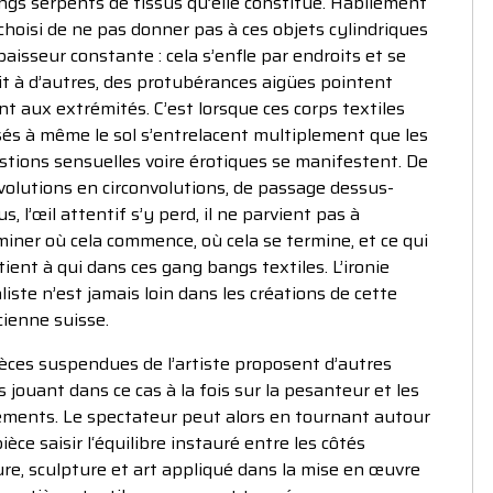
ngs serpents de tissus qu’elle constitue. Habilement
 choisi de ne pas donner pas à ces objets cylindriques
aisseur constante : cela s’enfle par endroits et se
it à d’autres, des protubérances aigües pointent
t aux extrémités. C’est lorsque ces corps textiles
és à même le sol s’entrelacent multiplement que les
tions sensuelles voire érotiques se manifestent. De
volutions en circonvolutions, de passage dessus-
s, l’œil attentif s’y perd, il ne parvient pas à
iner où cela commence, où cela se termine, et ce qui
ient à qui dans ces gang bangs textiles. L’ironie
liste n’est jamais loin dans les créations de cette
cienne suisse.
èces suspendues de l’artiste proposent d’autres
s jouant dans ce cas à la fois sur la pesanteur et les
ements. Le spectateur peut alors en tournant autour
pièce saisir l‘équilibre instauré entre les côtés
re, sculpture et art appliqué dans la mise en œuvre