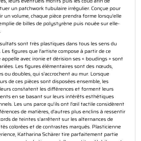
es, leurs éventuels motifs puis les coud afin de
tuer un patchwork tubulaire irrégulier. Conçue pour
r un volume, chaque pièce prendra forme lorsqu’elle
emplie de billes de polystyrène puis nouée sur elle-
.
sultats sont très plastiques dans tous les sens du
 Les figures que l’artiste compose à partir de ce
e appelle avec ironie et dérision ses « boudings » sont
ariées. Les figures élémentaires sont des nœuds,
s ou doubles, qui s’accrochent au mur. Lorsque
urs de ces pièces sont disposées ensemble, les
eurs constatent les différences et forment leurs
ents en se basant sur leurs intérêts esthétiques
nels. Les uns parce qu’ils ont l’œil tactile considèrent
fférences de matières, d’autres plus enclins à ressentir
cords de teintes s’arrêtent sur les alternances de
ités colorées et de contrastes marqués. Plasticienne
rience, Katharina Schärer tire parfaitement partie