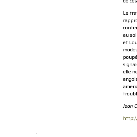
de ces
Le tra
rappro
contem
au so
et Lou
modest
poupée
signal
elle n
angois
améric
troubl
Jean 
http: