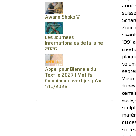
années
suiss
Awano Shoko 🌐
Schäre
Zuric
vivan
Les Journées
1991 à
internationales de la laine
2026
créati
plaqu
volumi
Appel pour Biennale du
septe
Textile 2027 | Motifs
Vieux-
Coloniaux ouvert jusqu'au
tubes 
1/10/2026
certai
socle,
sculpt
matéri
ou de
sortes