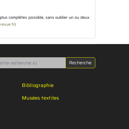
 plus complètes possible, sans oublier un ou deux
-revue.fr
)
chercher
Recherche
Bibliographie
Musées textiles