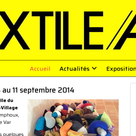
Accueil
Actualités
Expositio
4 au 11 septembre 2014
lle du
-Village
mphoux,
e Var
s quelques