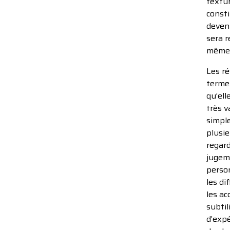
textur
consti
deveni
sera r
même
Les ré
terme.
qu’ell
très v
simple
plusie
regard
jugem
person
les di
les ac
subtil
d’expé