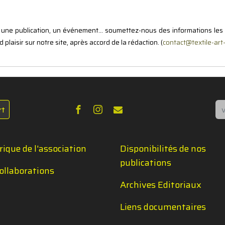
, une publication, un événement... soumettez-nous des informations les
plaisir sur notre site, après accord de la rédaction. (
contact@textile-art
Re
rt
rique de l'association
Disponibilités de nos
publications
ollaborations
Archives Editoriaux
Liens documentaires